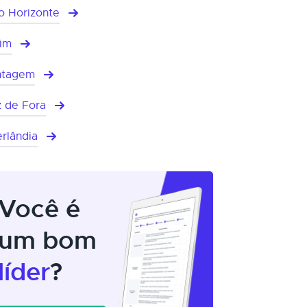
o Horizonte
im
ntagem
z de Fora
rlândia
Você é
um bom
líder
?