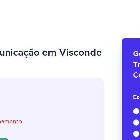
unicação em Visconde
G
T
C
Es