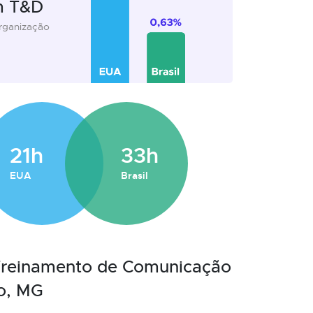
m T&D
organização
21h
33h
EUA
Brasil
 Treinamento de Comunicação
o, MG