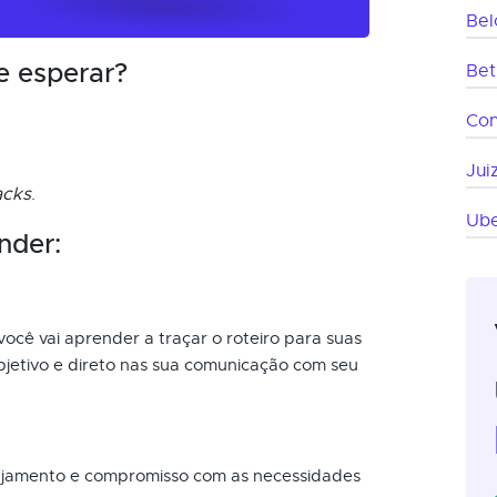
Bel
e esperar?
Bet
Co
Jui
acks
.
Ube
nder:
você vai aprender a traçar o roteiro para suas
bjetivo e direto nas sua comunicação com seu
ajamento e compromisso com as necessidades