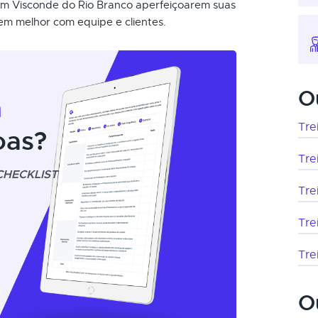
 em Visconde do Rio Branco aperfeiçoarem suas
em melhor com equipe e clientes.
O
m
Tre
oas?
Tre
CHECKLIST
Tre
Tre
Tre
O