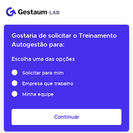
Gostaria de solicitar o
Treinamento
Autogestão para:
Escolha uma das opções
Solicitar para mim
Empresa que trabalho
Minha equipe
Continuar