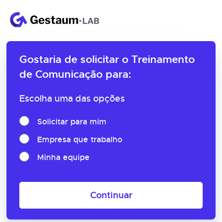
Gostaria de solicitar o
Treinamento
de Comunicação para:
Escolha uma das opções
Solicitar para mim
Empresa que trabalho
Minha equipe
Continuar