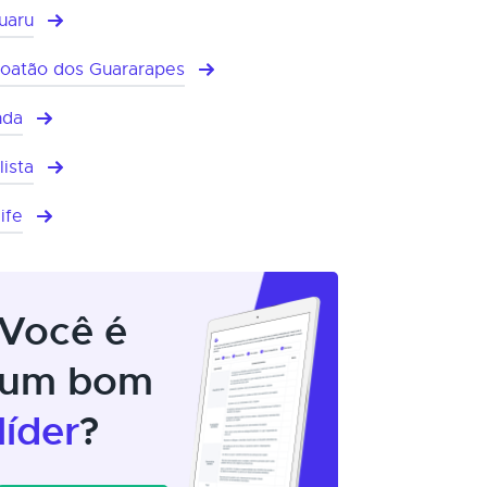
uaru
oatão dos Guararapes
nda
lista
ife
Você é
um bom
líder
?