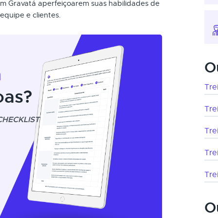
 em Gravatá aperfeiçoarem suas habilidades de
quipe e clientes.
O
m
Tre
oas?
Tre
CHECKLIST
Tre
Tre
Tre
O