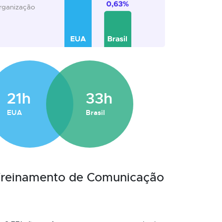
organização
21h
33h
EUA
Brasil
 Treinamento de Comunicação