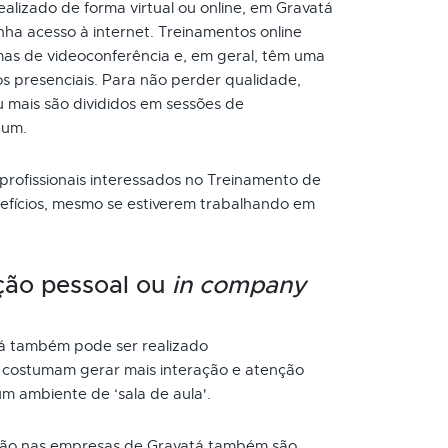
lizado de forma virtual ou online, em Gravatá
ha acesso à internet. Treinamentos online
as de videoconferência e, em geral, têm uma
s presenciais. Para não perder qualidade,
 mais são divididos em sessões de
 um.
 profissionais interessados no Treinamento de
efícios, mesmo se estiverem trabalhando em
ção pessoal ou
in company
á também pode ser realizado
s costumam gerar mais interação e atenção
um ambiente de ‘sala de aula'.
ão nas empresas de Gravatá também são