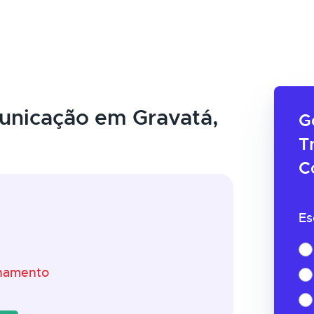
nicação em Gravatá,
G
T
C
Es