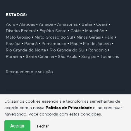
ESTADOS:
Acre
Alagoas
Amapá
Amazonas
Bahia
Ceará
Distrito Federal
Espírito Santo
Goiás
Maranhão
Mato Grosso
Mato Grosso do Sul
Minas Gerais
Pará
Paraíba
Paraná
Pernambuco
Piauí
Rio de Janeiro
Rio Grande do Norte
Rio Grande do Sul
Rondônia
Roraima
Santa Catarina
São Paulo
Sergipe
Tocantins
Recrutamento e seleção
Utilizamos cookies essenciais e tecnologias semelhantes de
acordo com a nossa
Política de Privacidade
e, ao continuar
© Gestaum Lab ® Todos os direitos reservados.
navegando, você concorda com estas condições.
Aceitar
Fechar