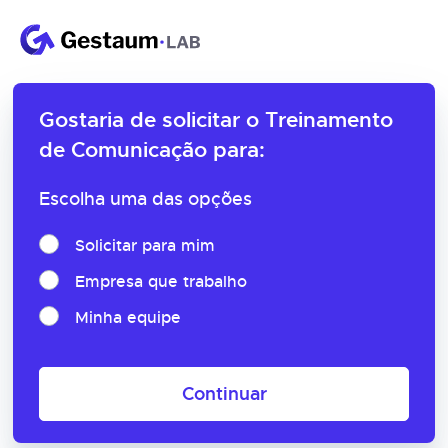
Gostaria de solicitar o
Treinamento
de Comunicação para:
Escolha uma das opções
Solicitar para mim
Empresa que trabalho
Minha equipe
Continuar