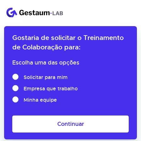
Gostaria de solicitar o
Treinamento
de Colaboração para:
Escolha uma das opções
Solicitar para mim
Empresa que trabalho
Minha equipe
Continuar