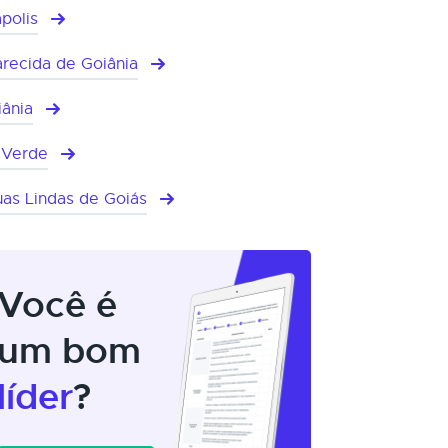
polis
recida de Goiânia
iânia
 Verde
as Lindas de Goiás
Você é
um bom
líder
?