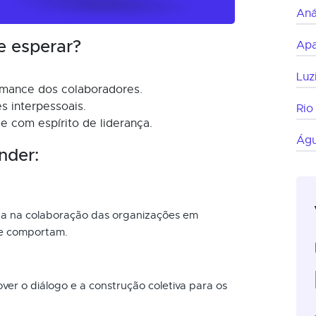
Aná
e esperar?
Apa
Luz
mance dos colaboradores.
s interpessoais.
Rio
e com espírito de liderança.
Águ
nder:
lha na colaboração das organizações em
se comportam.
ver o diálogo e a construção coletiva para os