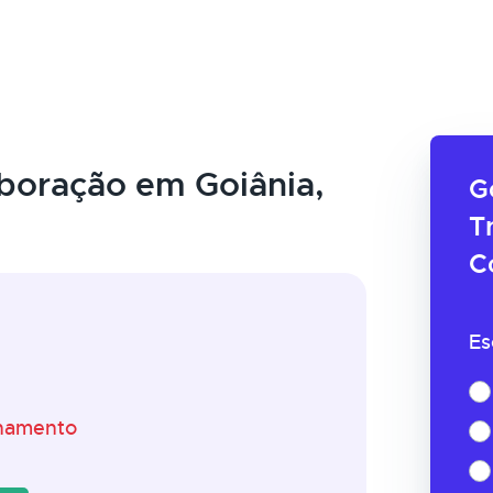
boração em Goiânia,
G
T
C
Es