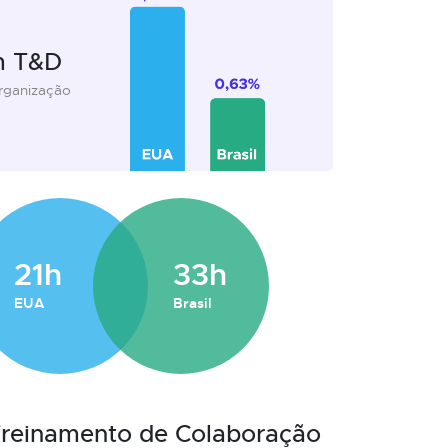
m T&D
organização
21h
33h
EUA
Brasil
 Treinamento de Colaboração