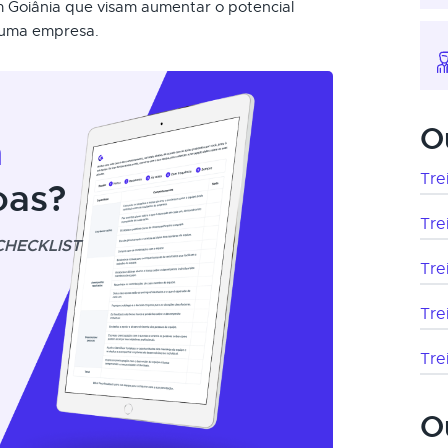
m Goiânia que visam aumentar o potencial
e uma empresa.
O
m
Tre
oas?
Tre
CHECKLIST
Tre
Tre
Tre
O