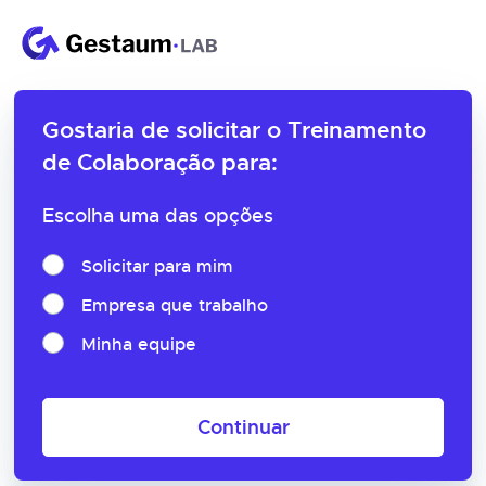
Gostaria de solicitar o
Treinamento
de Colaboração para:
Escolha uma das opções
Solicitar para mim
Empresa que trabalho
Minha equipe
Continuar