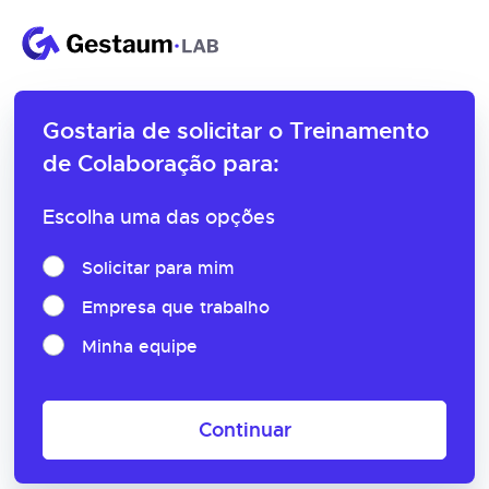
Gostaria de solicitar o
Treinamento
de Colaboração para:
Escolha uma das opções
Solicitar para mim
Empresa que trabalho
Minha equipe
Continuar