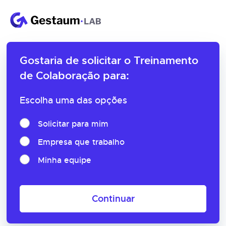
Gostaria de solicitar o
Treinamento
de Colaboração para:
Escolha uma das opções
Solicitar para mim
Empresa que trabalho
Minha equipe
Continuar