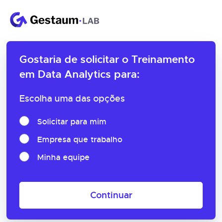
Gostaria de solicitar o
Treinamento
em Data Analytics para:
Escolha uma das opções
Solicitar para mim
Empresa que trabalho
Minha equipe
Continuar