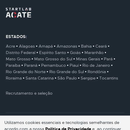
ESTADOS:
Acre
Alagoas
Amapá
Amazonas
Bahia
Ceará
Distrito Federal
Espírito Santo
Goiás
Maranhão
Mato Grosso
Mato Grosso do Sul
Minas Gerais
Pará
Paraíba
Paraná
Pernambuco
Piauí
Rio de Janeiro
Rio Grande do Norte
Rio Grande do Sul
Rondônia
Roraima
Santa Catarina
São Paulo
Sergipe
Tocantins
Recrutamento e seleção
Utilizamos cookies essenciais e tecnologias semelhantes de
acordo com a nossa
Política de Privacidade
e, ao continuar
© Gestaum Lab ® Todos os direitos reservados.