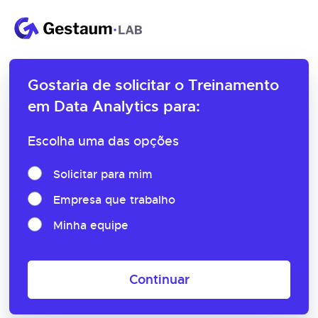
Gostaria de solicitar o
Treinamento
em Data Analytics para:
Escolha uma das opções
Solicitar para mim
Empresa que trabalho
Minha equipe
Continuar