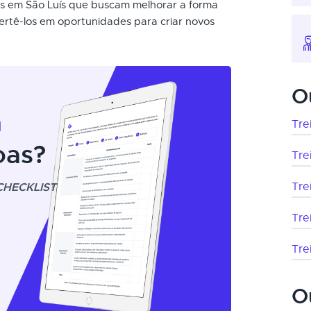
is em São Luís que buscam melhorar a forma
ertê-los em oportunidades para criar novos
O
m
Tre
oas?
Tre
CHECKLIST
Tre
Tre
Tre
O