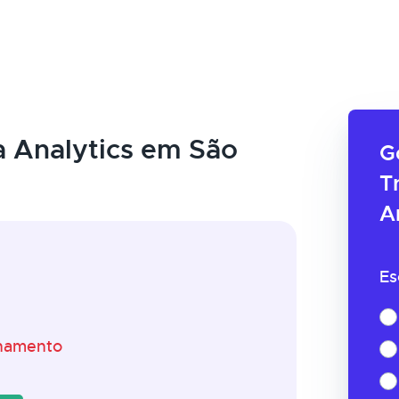
 Analytics em São
G
T
A
Es