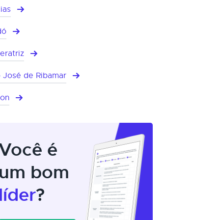
ias
dó
eratriz
 José de Ribamar
mon
Você é
um bom
líder
?