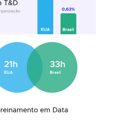
m T&D
organização
21h
33h
EUA
Brasil
 Treinamento em Data