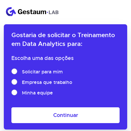
Gostaria de solicitar o
Treinamento
em Data Analytics para:
Escolha uma das opções
Solicitar para mim
Empresa que trabalho
Minha equipe
Continuar