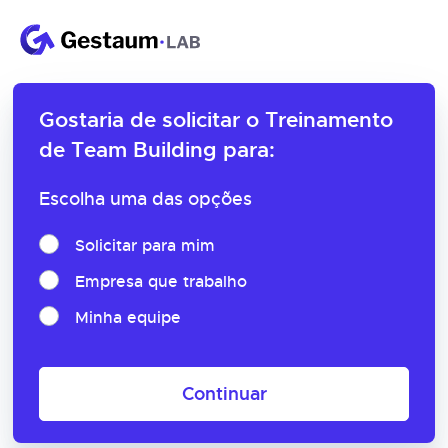
Gostaria de solicitar o
Treinamento
de Team Building para:
Escolha uma das opções
Solicitar para mim
Empresa que trabalho
Minha equipe
Continuar