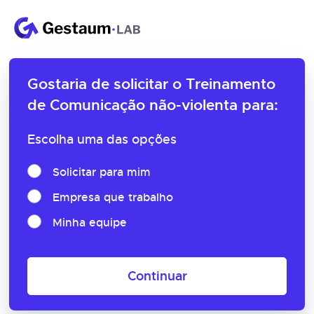
Gostaria de solicitar o
Treinamento
de Comunicação não-violenta para:
Escolha uma das opções
Solicitar para mim
Empresa que trabalho
Minha equipe
Continuar