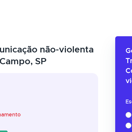
nicação não-violenta
G
 Campo, SP
T
C
v
Es