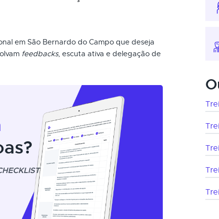
sional em São Bernardo do Campo que deseja
volvam
feedbacks
, escuta ativa e delegação de
O
Tre
m
Tre
oas?
Tre
CHECKLIST
Tre
Tre