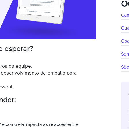
O
Cam
Gua
Os
e esperar?
San
ros da equipe.
São
e desenvolvimento de empatia para
ssoal.
nder:
e como ela impacta as relações entre