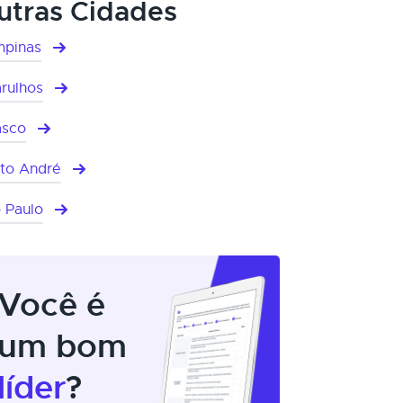
utras Cidades
pinas
rulhos
asco
to André
 Paulo
Você é
um bom
líder
?