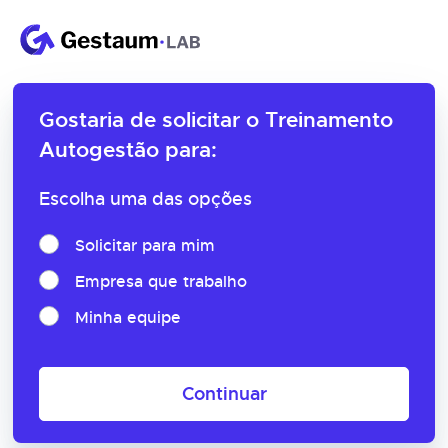
Gostaria de solicitar o
Treinamento
Autogestão para:
Escolha uma das opções
Solicitar para mim
Empresa que trabalho
Minha equipe
Continuar