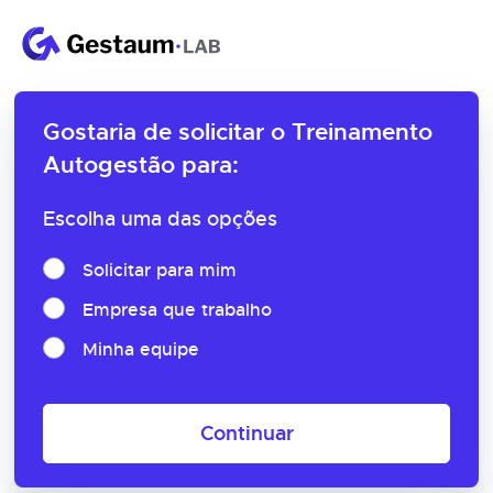
Gostaria de solicitar o
Treinamento
Autogestão para:
Escolha uma das opções
Solicitar para mim
Empresa que trabalho
Minha equipe
Continuar