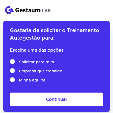
Gostaria de solicitar o
Treinamento
Autogestão para:
Escolha uma das opções
Solicitar para mim
Empresa que trabalho
Minha equipe
Continuar