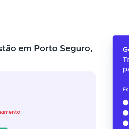
tão em Porto Seguro,
G
T
p
Es