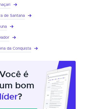
açari
ra de Santana
buna
vador
ória da Conquista
Você é
um bom
líder
?