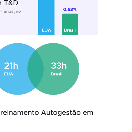
m T&D
organização
21h
33h
EUA
Brasil
 Treinamento Autogestão em