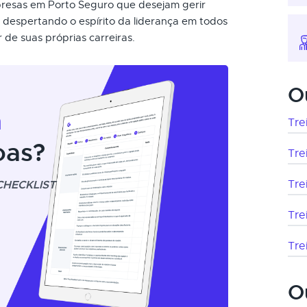
mpresas em Porto Seguro que desejam gerir
, despertando o espírito da liderança em todos
de suas próprias carreiras.
O
m
Tre
oas?
Tre
CHECKLIST
Tre
Tre
Tre
O