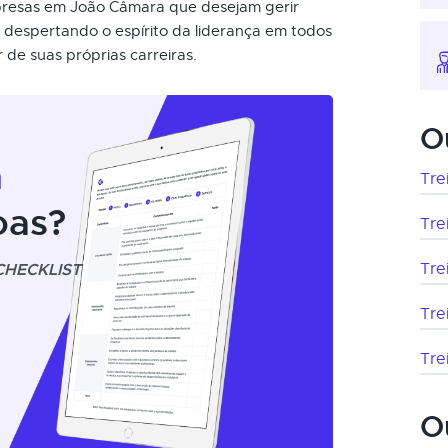
empresas em João Câmara que desejam gerir
, despertando o espírito da liderança em todos
de suas próprias carreiras.
O
m
Tre
oas?
Tre
CHECKLIST
Tre
Tre
Tre
O