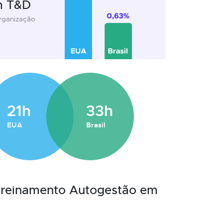
m T&D
organização
21h
33h
EUA
Brasil
 Treinamento Autogestão em