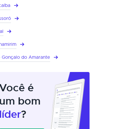
aíba
ssoró
al
namirim
 Gonçalo do Amarante
Você é
um bom
líder
?