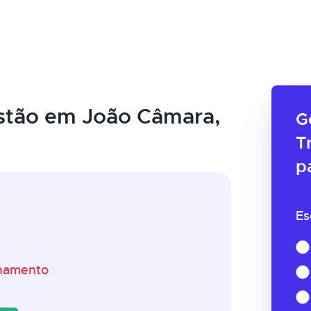
stão em João Câmara,
G
T
p
Es