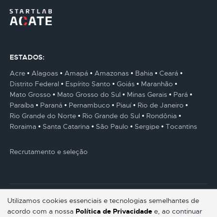
ESTADOS:
Acre
Alagoas
Amapá
Amazonas
Bahia
Ceará
Distrito Federal
Espírito Santo
Goiás
Maranhão
Mato Grosso
Mato Grosso do Sul
Minas Gerais
Pará
Paraíba
Paraná
Pernambuco
Piauí
Rio de Janeiro
Rio Grande do Norte
Rio Grande do Sul
Rondônia
Roraima
Santa Catarina
São Paulo
Sergipe
Tocantins
Recrutamento e seleção
Utilizamos cookies essenciais e tecnologias semelhantes de
acordo com a nossa
Política de Privacidade
e, ao continuar
© Gestaum Lab ® Todos os direitos reservados.