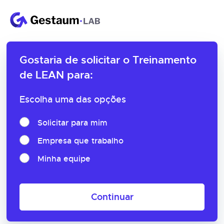
Gostaria de solicitar o
Treinamento
de LEAN para:
Escolha uma das opções
Solicitar para mim
Empresa que trabalho
Minha equipe
Continuar