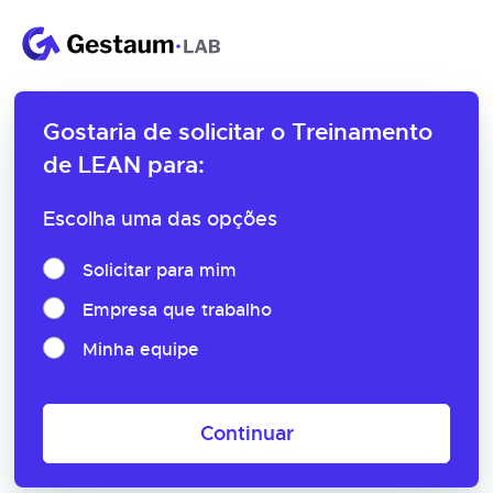
Gostaria de solicitar o
Treinamento
de LEAN para:
Escolha uma das opções
Solicitar para mim
Empresa que trabalho
Minha equipe
Continuar