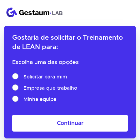
Gostaria de solicitar o
Treinamento
de LEAN para:
Escolha uma das opções
Solicitar para mim
Empresa que trabalho
Minha equipe
Continuar