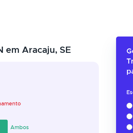
 em Aracaju, SE
G
T
p
Es