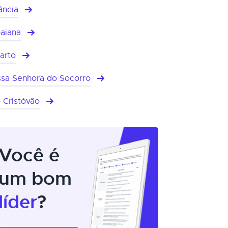
ância
baiana
arto
sa Senhora do Socorro
 Cristóvão
Você é
um bom
líder
?