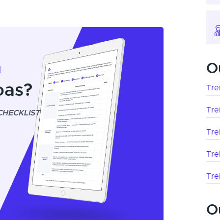
m
O
oas?
Tre
Tre
CHECKLIST
Tre
Tre
Tre
O