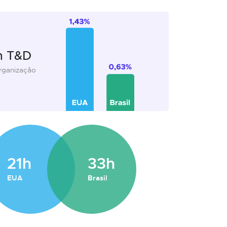
m T&D
organização
21h
33h
EUA
Brasil