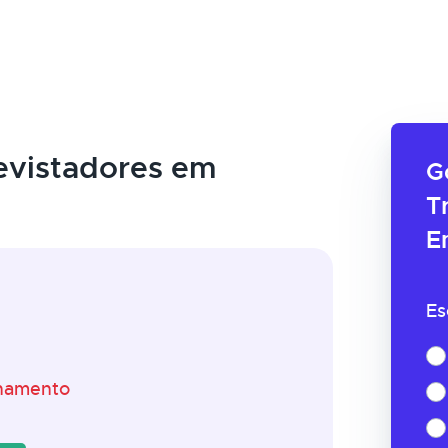
evistadores em
G
T
E
Es