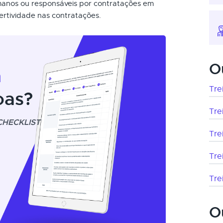
manos ou responsáveis por contratações em
ertividade nas contratações.
O
m
Tre
oas?
Tre
CHECKLIST
Tre
Tre
Tre
O