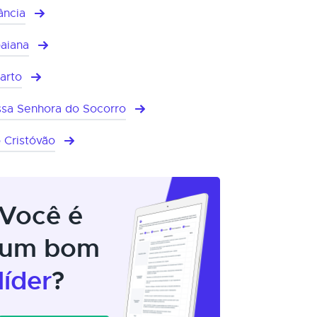
ância
baiana
arto
sa Senhora do Socorro
 Cristóvão
Você é
um bom
líder
?