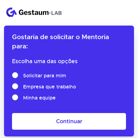
Gostaria de solicitar o
Mentoria
para:
Escolha uma das opções
Solicitar para mim
Empresa que trabalho
Minha equipe
Continuar