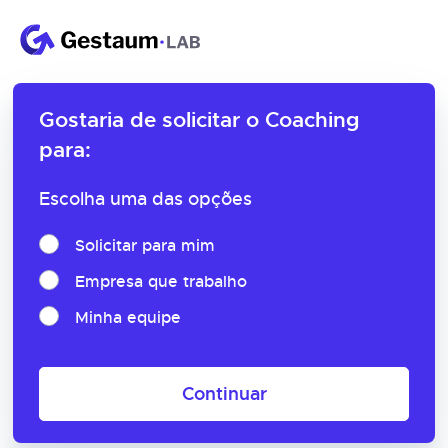
Gostaria de solicitar o
Coaching
para:
Escolha uma das opções
Solicitar para mim
Empresa que trabalho
Minha equipe
Continuar