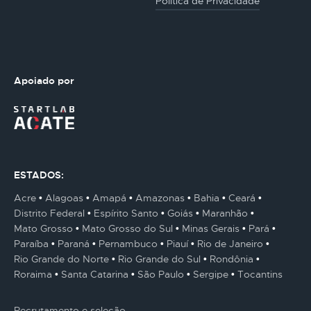
Politica de Privacidade
Apoiado por
ESTADOS:
Acre
Alagoas
Amapá
Amazonas
Bahia
Ceará
Distrito Federal
Espírito Santo
Goiás
Maranhão
Mato Grosso
Mato Grosso do Sul
Minas Gerais
Pará
Paraíba
Paraná
Pernambuco
Piauí
Rio de Janeiro
Rio Grande do Norte
Rio Grande do Sul
Rondônia
Roraima
Santa Catarina
São Paulo
Sergipe
Tocantins
Recrutamento e seleção