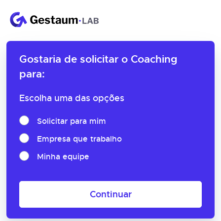
Gostaria de solicitar o
Coaching
para:
Escolha uma das opções
Solicitar para mim
Empresa que trabalho
Minha equipe
Continuar