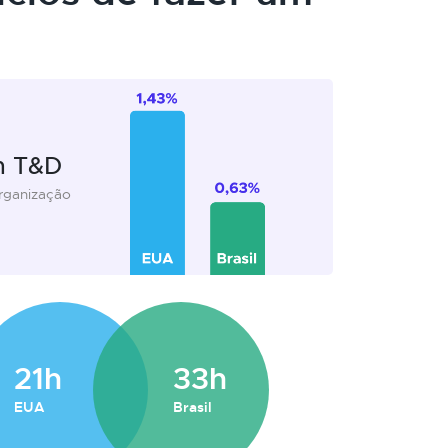
m T&D
organização
21h
33h
EUA
Brasil