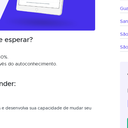
Gua
San
São
e esperar?
São
80%.
ravés do autoconhecimento.
.
nder:
s e desenvolva sua capacidade de mudar seu