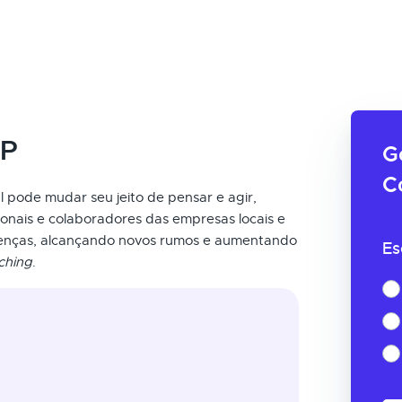
SP
G
C
 pode mudar seu jeito de pensar e agir,
ionais e colaboradores das empresas locais e
renças, alcançando novos rumos e aumentando
Es
ching
.