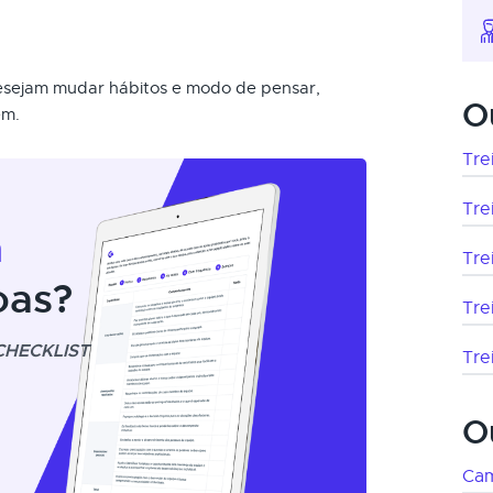
desejam mudar hábitos e modo de pensar,
O
em.
Tre
Tre
m
Tre
oas?
Tre
CHECKLIST
Tre
O
Cam