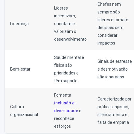
Chefes nem
Líderes
sempre são
incentivam,
líderes e tomam
Liderança
orientam e
decisões sem
valorizam o
considerar
desenvolvimento
impactos
Saúde mental e
Sinais de estresse
física são
Bem-estar
e desmotivação
prioridades e
são ignorados
têm suporte
Fomenta
Caracterizada por
inclusão e
Cultura
práticas injustas,
diversidade
e
organizacional
silenciamento e
reconhece
falta de empatia
esforços