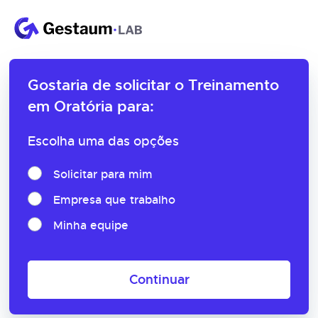
Gostaria de solicitar o
Treinamento
em Oratória para:
Escolha uma das opções
Solicitar para mim
Empresa que trabalho
Minha equipe
Continuar