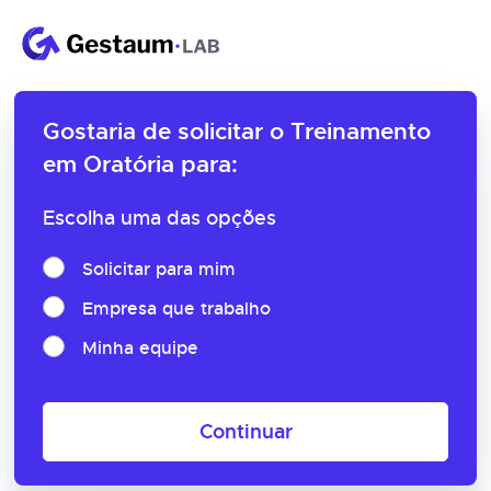
Gostaria de solicitar o
Treinamento
em Oratória para:
Escolha uma das opções
Solicitar para mim
Empresa que trabalho
Minha equipe
Continuar