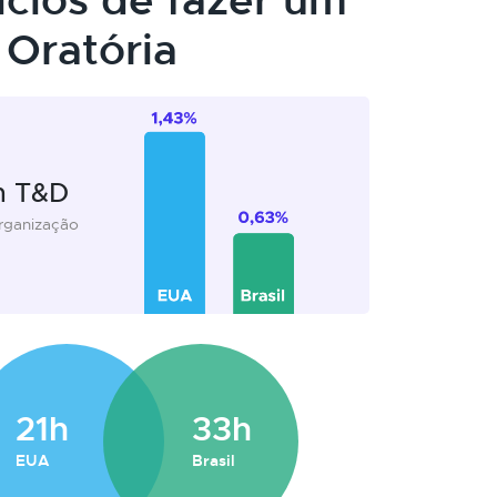
ícios de fazer um
Oratória
m T&D
organização
21h
33h
EUA
Brasil