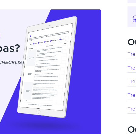
m
O
oas?
Tre
CHECKLIST
Tre
Tre
Tre
Tre
O