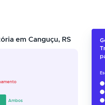
ória em Canguçu, RS
G
T
p
Es