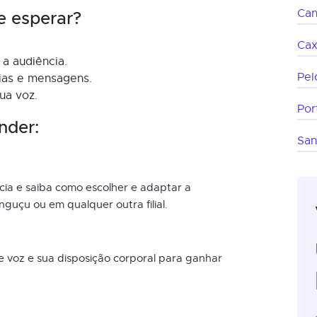
Can
e esperar?
Cax
a audiência.
Pel
eias e mensagens.
ua voz.
Por
nder:
San
ncia e saiba como escolher e adaptar a
guçu ou em qualquer outra filial.
 voz e sua disposição corporal para ganhar