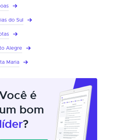
oas
ias do Sul
otas
to Alegre
ta Maria
Você é
um bom
líder
?