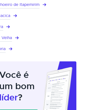
hoeiro de Itapemirim
iacica
ra
a Velha
ória
Você é
um bom
líder
?