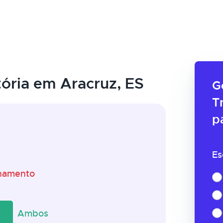
ória em Aracruz, ES
G
T
p
Es