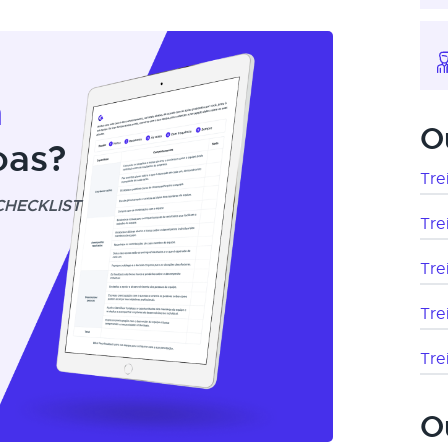
m
O
oas?
Tre
CHECKLIST
Tre
Tre
Tre
Tre
O