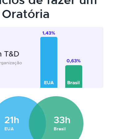
ícios de fazer um
Oratória
m T&D
organização
21h
33h
EUA
Brasil