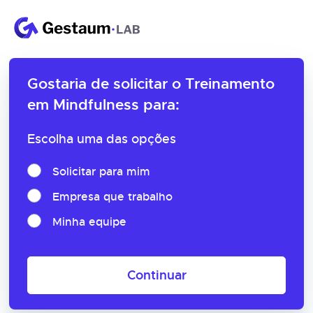
Gostaria de solicitar o
Treinamento
em Mindfulness para:
Escolha uma das opções
Solicitar para mim
Empresa que trabalho
Minha equipe
Continuar