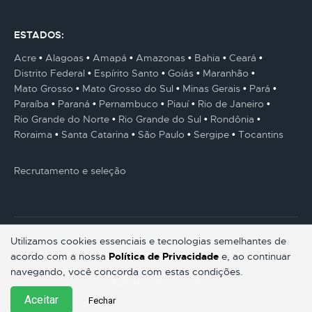
ESTADOS:
Acre
Alagoas
Amapá
Amazonas
Bahia
Ceará
Distrito Federal
Espírito Santo
Goiás
Maranhão
Mato Grosso
Mato Grosso do Sul
Minas Gerais
Pará
Paraíba
Paraná
Pernambuco
Piauí
Rio de Janeiro
Rio Grande do Norte
Rio Grande do Sul
Rondônia
Roraima
Santa Catarina
São Paulo
Sergipe
Tocantins
Recrutamento e seleção
Utilizamos cookies essenciais e tecnologias semelhantes de
acordo com a nossa
Política de Privacidade
e, ao continuar
© Gestaum Lab ® Todos os direitos reservados.
navegando, você concorda com estas condições.
Aceitar
Fechar