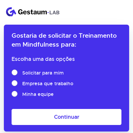
Gostaria de solicitar o
Treinamento
em Mindfulness para:
Escolha uma das opções
Solicitar para mim
Empresa que trabalho
Minha equipe
Continuar