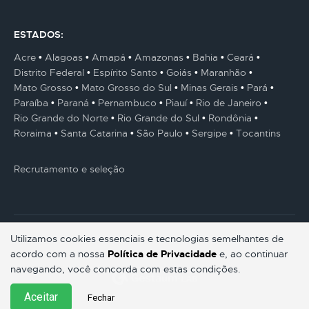
ESTADOS:
Acre
Alagoas
Amapá
Amazonas
Bahia
Ceará
Distrito Federal
Espírito Santo
Goiás
Maranhão
Mato Grosso
Mato Grosso do Sul
Minas Gerais
Pará
Paraíba
Paraná
Pernambuco
Piauí
Rio de Janeiro
Rio Grande do Norte
Rio Grande do Sul
Rondônia
Roraima
Santa Catarina
São Paulo
Sergipe
Tocantins
Recrutamento e seleção
Utilizamos cookies essenciais e tecnologias semelhantes de
acordo com a nossa
Política de Privacidade
e, ao continuar
© Gestaum Lab ® Todos os direitos reservados.
navegando, você concorda com estas condições.
Aceitar
Fechar