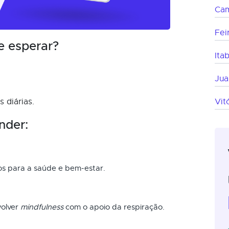
Cam
Fei
e esperar?
Ita
Jua
 diárias.
Vit
nder:
os para a saúde e bem-estar.
volver
mindfulness
com o apoio da respiração.