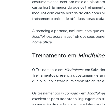
costumam acontecer por meio de plataform
carga horária menor do que os treinamento
módulos com carga horária de oito horas ou
treinamento online de até duas horas cada
A tecnologia permite, inclusive, com que os
Mindfulness
possam usufruir dos seus bene
home office
.
Treinamento em
Mindfulne
O Treinamento em
Mindfulness
em Salvador
Treinamentos presenciais costumam gerar m
que o 'aluno' estará num ambiente de ‘sala 
Os treinamentos
in company
em
Mindfulne
excelentes para adaptar a linguagem do t
a sensação de pertencimento e integrando