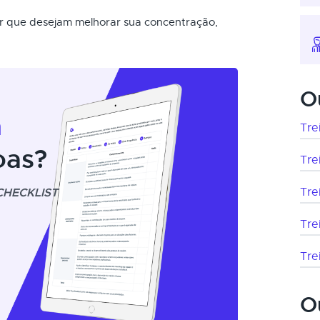
or que desejam melhorar sua concentração,
O
m
Tre
oas?
Tre
CHECKLIST
Tre
Tre
Tre
O