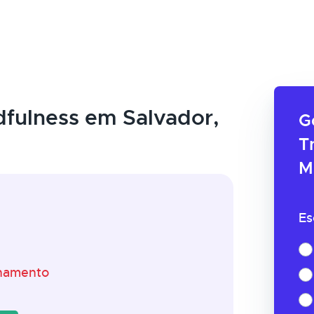
fulness em Salvador,
G
T
M
Es