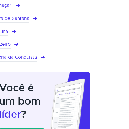
açari
ra de Santana
buna
zeiro
ória da Conquista
Você é
um bom
líder
?