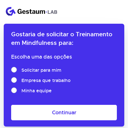
Gostaria de solicitar o
Treinamento
em Mindfulness para:
Escolha uma das opções
Solicitar para mim
Empresa que trabalho
Minha equipe
Continuar