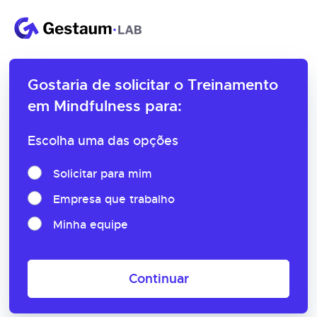
Gostaria de solicitar o
Treinamento
em Mindfulness para:
Escolha uma das opções
Solicitar para mim
Empresa que trabalho
Minha equipe
Continuar