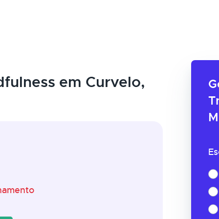
fulness em Curvelo,
G
T
M
Es