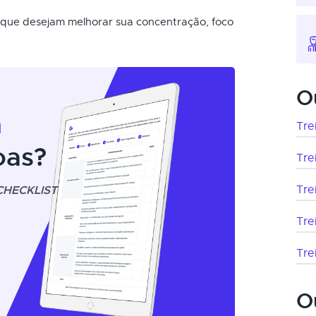
o que desejam melhorar sua concentração, foco
O
m
Tre
oas?
Tre
CHECKLIST
Tre
Tre
Tre
O