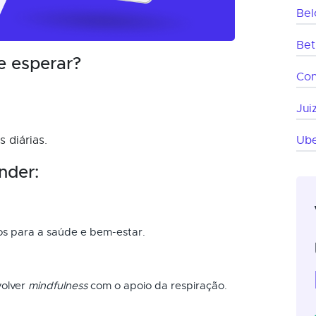
Bel
Bet
e esperar?
Co
Jui
 diárias.
Ube
nder:
os para a saúde e bem-estar.
volver
mindfulness
com o apoio da respiração.