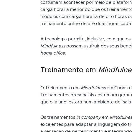
costumam acontecer por meio de plataform
carga horária menor do que os treinamento
módulos com carga horária de oito horas ou
treinamento online de até duas horas cada
A tecnologia permite, inclusive, com que os
Mindfulness
possam usufruir dos seus bene
home office
.
Treinamento em
Mindfulne
O Treinamento em
Mindfulness
em Curvelo 
Treinamentos presenciais costumam gerar m
que o 'aluno' estará num ambiente de ‘sala 
Os treinamentos
in company
em
Mindfulne
excelentes para adaptar a linguagem do t
a sensação de pertencimento e integrando