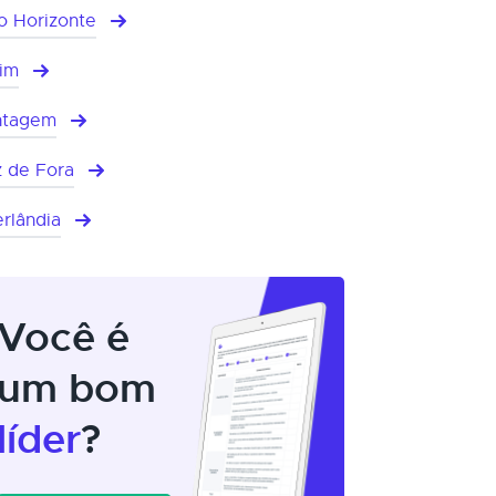
o Horizonte
im
ntagem
z de Fora
rlândia
Você é
um bom
líder
?