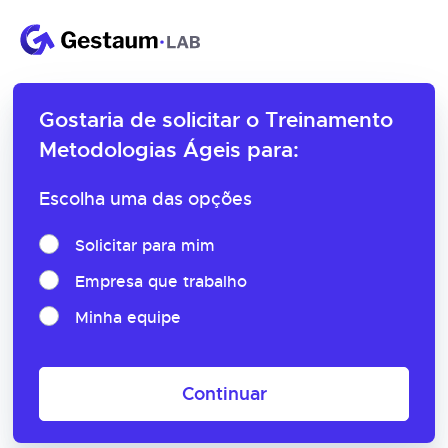
Gostaria de solicitar o
Treinamento
Metodologias Ágeis para:
Escolha uma das opções
Solicitar para mim
Empresa que trabalho
Minha equipe
Continuar