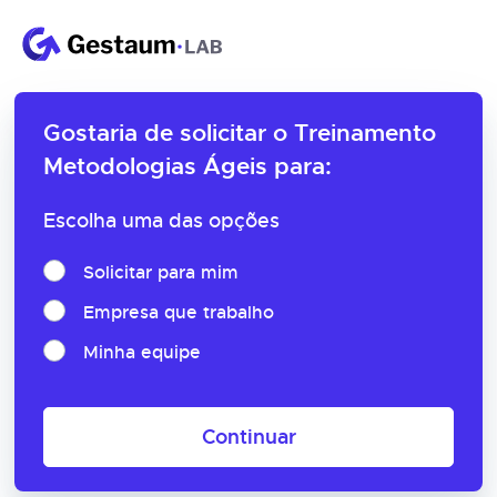
Gostaria de solicitar o
Treinamento
Metodologias Ágeis para:
Escolha uma das opções
Solicitar para mim
Empresa que trabalho
Minha equipe
Continuar