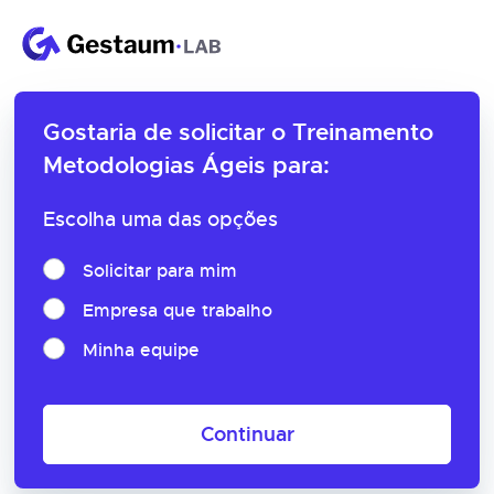
Gostaria de solicitar o
Treinamento
Metodologias Ágeis para:
Escolha uma das opções
Solicitar para mim
Empresa que trabalho
Minha equipe
Continuar