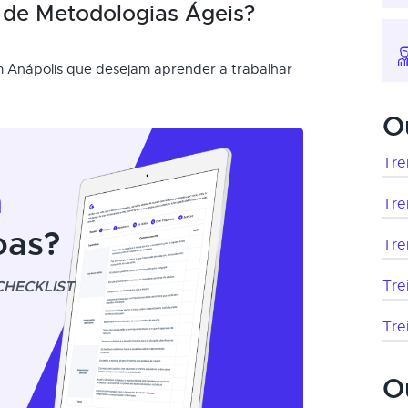
 de Metodologias Ágeis?
em Anápolis que desejam aprender a trabalhar
O
Tre
m
Tre
oas?
Tre
CHECKLIST
Tre
Tre
O