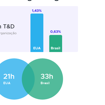
m T&D
organização
21h
33h
EUA
Brasil