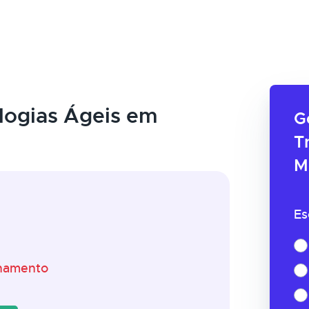
ogias Ágeis em
G
T
M
Es