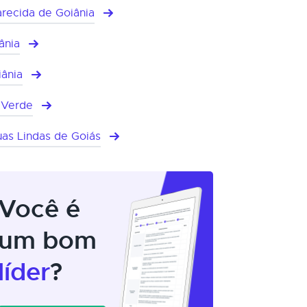
recida de Goiânia
ânia
iânia
 Verde
as Lindas de Goiás
Você é
um bom
líder
?