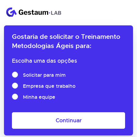
Gostaria de solicitar o
Treinamento
Metodologias Ágeis para:
Escolha uma das opções
Solicitar para mim
Empresa que trabalho
Minha equipe
Continuar