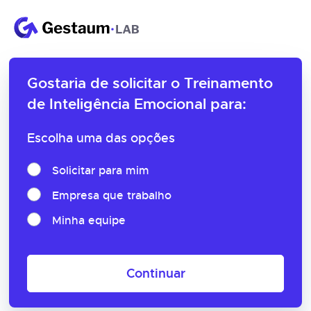
Gostaria de solicitar o
Treinamento
de Inteligência Emocional para:
Escolha uma das opções
Solicitar para mim
Empresa que trabalho
Minha equipe
Continuar