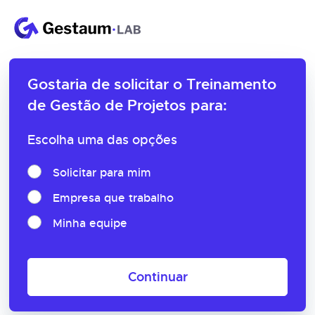
Gostaria de solicitar o
Treinamento
de Gestão de Projetos para:
Escolha uma das opções
Solicitar para mim
Empresa que trabalho
Minha equipe
Continuar