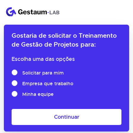
Gostaria de solicitar o
Treinamento
de Gestão de Projetos para:
Escolha uma das opções
Solicitar para mim
Empresa que trabalho
Minha equipe
Continuar